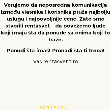
Verujemo da neposredna komunikacija
između vlasnika i korisnika pruža najbolju
uslugu i najpovoljnije cene. Zato smo
stvorili rentasvet – da povežemo ljude
koji imaju šta da ponude sa onima koji to
traže.
Ponudi šta imaš! Pronađi šta ti treba!
Vaš rentasvet tim
RENTASVET