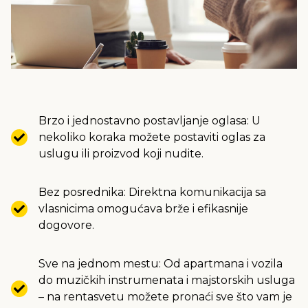
Brzo i jednostavno postavljanje oglasa: U
nekoliko koraka možete postaviti oglas za
uslugu ili proizvod koji nudite.
Bez posrednika: Direktna komunikacija sa
vlasnicima omogućava brže i efikasnije
dogovore.
Sve na jednom mestu: Od apartmana i vozila
do muzičkih instrumenata i majstorskih usluga
– na rentasvetu možete pronaći sve što vam je