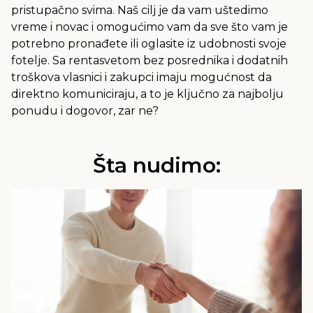
pristupačno svima. Naš cilj je da vam uštedimo
vreme i novac i omogućimo vam da sve što vam je
potrebno pronađete ili oglasite iz udobnosti svoje
fotelje. Sa rentasvetom bez posrednika i dodatnih
troškova vlasnici i zakupci imaju mogućnost da
direktno komuniciraju, a to je ključno za najbolju
ponudu i dogovor, zar ne?
Šta nudimo: