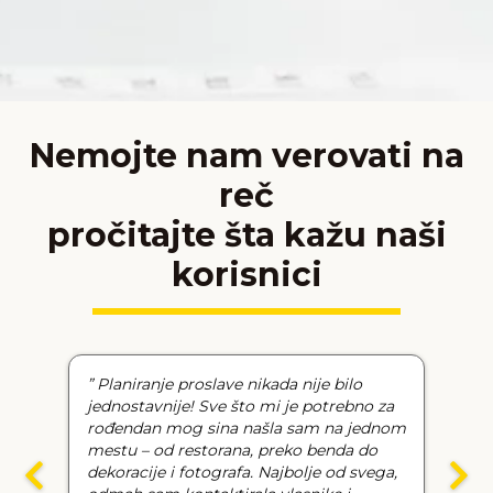
Nemojte nam verovati na
reč
pročitajte šta kažu naši
korisnici
”
Često je iskustvo na internetu
razočaravajuće, pa kada je nešto dobro,
treba ga pohvaliti. Mislim da je rentasvet
odličan sajt, koji je očigledno osmišljen
sa velikom pažnjom.
„