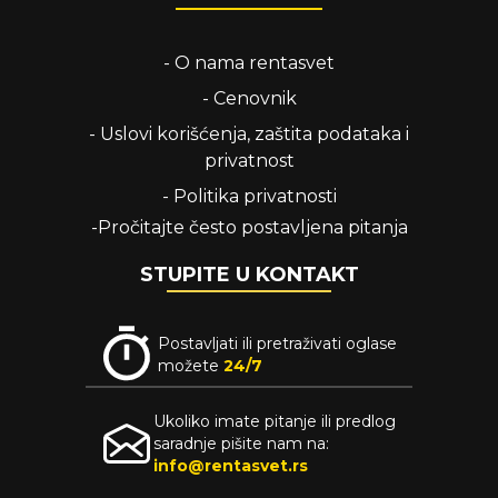
-
O nama rentasvet
-
Cenovnik
-
Uslovi korišćenja, zaštita podataka i
privatnost
-
Politika privatnosti
-
Pročitajte često postavljena pitanja
STUPITE U KONTAKT
Postavljati ili pretraživati oglase
možete
24/7
Ukoliko imate pitanje ili predlog
saradnje pišite nam na:
info@rentasvet.rs