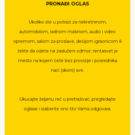
PRONAĐI OGLAS
Ukoliko ste u potrazi za nekretninom,
automobilom, radnom mašinom, audio i video
opremom, salom za proslave, dečijom igraonicom ili
želite da odete na zasluženi odmor; rentasvet je
mesto na kojem ćete bez provizije i posrednika
naći (skoro) sve.
Ukucajte željenu reč u pretraživač, pregledajte
oglase i izaberite ono što Vama odgovara.