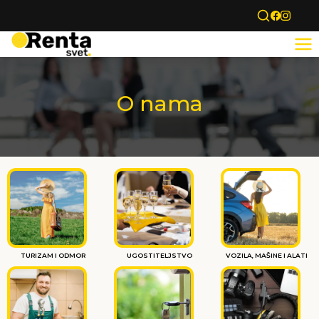
O nama
TURIZAM I ODMOR
UGOSTITELJSTVO
VOZILA, MAŠINE I ALATI