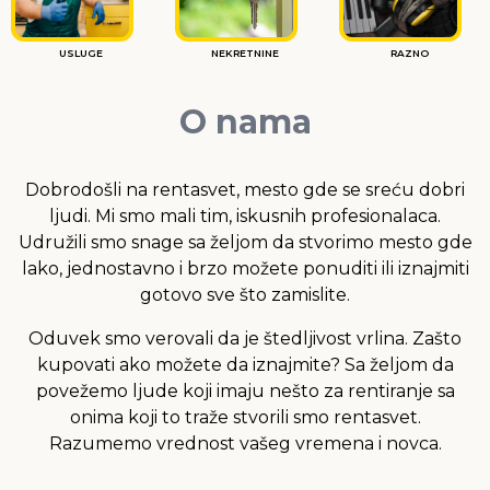
USLUGE
NEKRETNINE
RAZNO
O nama
Dobrodošli na rentasvet, mesto gde se sreću dobri
ljudi. Mi smo mali tim, iskusnih profesionalaca.
Udružili smo snage sa željom da stvorimo mesto gde
lako, jednostavno i brzo možete ponuditi ili iznajmiti
gotovo sve što zamislite.
Oduvek smo verovali da je štedljivost vrlina. Zašto
kupovati ako možete da iznajmite? Sa željom da
povežemo ljude koji imaju nešto za rentiranje sa
onima koji to traže stvorili smo rentasvet.
Razumemo vrednost vašeg vremena i novca.