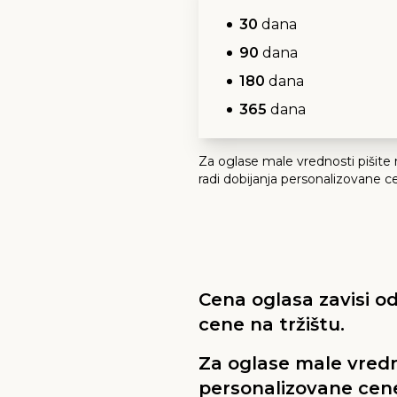
30
dana
90
dana
180
dana
365
dana
Za oglase male vrednosti pišite
radi dobijanja personalizovane c
Cena oglasa zavisi od
cene na tržištu.
Za oglase male vredn
personalizovane cen