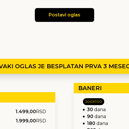
Postavi oglas
VAKI OGLAS JE BESPLATAN PRVA 3 MESE
BANERI
200X700
30
dana
1.499,00
RSD
90
dana
1.999,00
RSD
180
dana