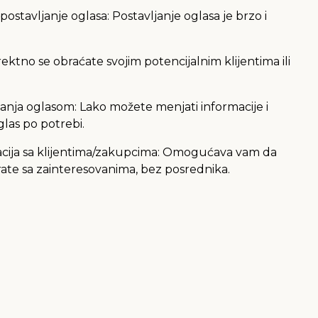
postavljanje oglasa: Postavljanje oglasa je brzo i
ektno se obraćate svojim potencijalnim klijentima ili
nja oglasom: Lako možete menjati informacije i
glas po potrebi.
cija sa klijentima/zakupcima: Omogućava vam da
ate sa zainteresovanima, bez posrednika.