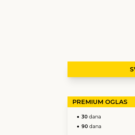
S
PREMIUM OGLAS
30
dana
90
dana