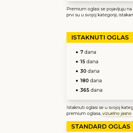
Premium oglasi se pojavljuju na pr
prvi su u svojoj kategoriji, istaka
ISTAKNUTI OGLAS
7
dana
15
dana
30
dana
180
dana
365
dana
Istaknuti oglasi se u svojoj kate
premium oglasa,
vizuelno jasno 
STANDARD OGLAS