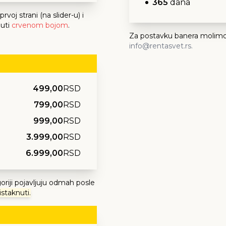
365
dana
voj strani (na slider-u) i
nuti
crvenom bojom
.
Za postavku banera molimo
info@rentasvet.rs.
499,00
RSD
799,00
RSD
999,00
RSD
3.999,00
RSD
6.999,00
RSD
goriji pojavljuju odmah posle
istaknuti.