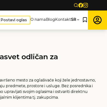
O nama
Blog
Kontakt
SR
Postavi oglas
tasvet odličan za
avršeno mesto za oglašivače koji žele jednostavno,
raju predmete, prostore i usluge. Bez posrednika i
o upravljati svojim oglasima i ostvariti direktnu
alnim klijentima tj. zakupcima.