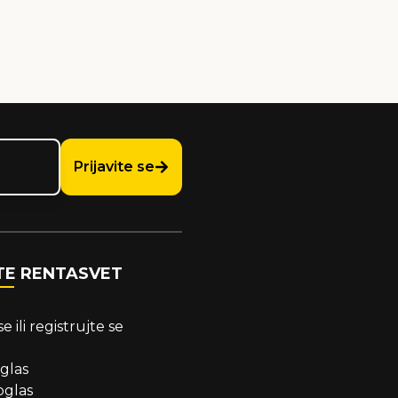
Prijavite se
TE RENTASVET
se
ili
registrujte se
oglas
oglas