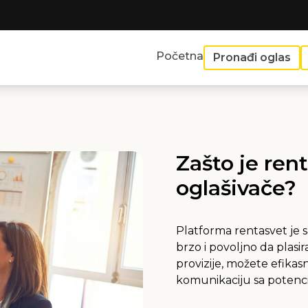
Početna
Pronađi oglas
Zašto je ren
oglašivače?
Platforma rentasvet je s
brzo i povoljno da plasi
provizije, možete efikasn
komunikaciju sa potencij