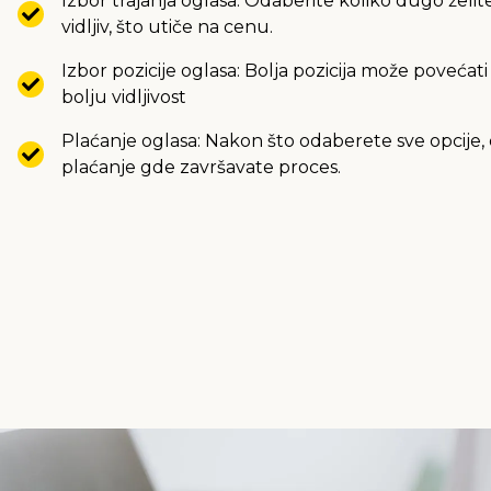
Izbor trajanja oglasa: Odaberite koliko dugo želi
vidljiv, što utiče na cenu.
Izbor pozicije oglasa: Bolja pozicija može povećati
bolju vidljivost
Plaćanje oglasa: Nakon što odaberete sve opcije, 
plaćanje gde završavate proces.