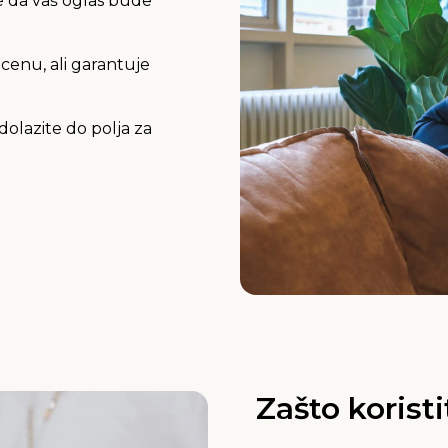
te da vaš oglas bude
 cenu, ali garantuje
dolazite do polja za
Zašto koristi