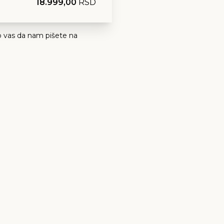
18.999,00
RSD
 vas da nam pišete na