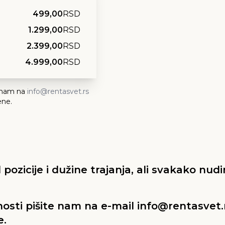
499,00
RSD
1.299,00
RSD
2.399,00
RSD
4.999,00
RSD
 nam na
info@rentasvet.rs
ene.
 pozicije i dužine trajanja, ali svakako nud
osti pišite nam na e-mail info@rentasvet.r
e.