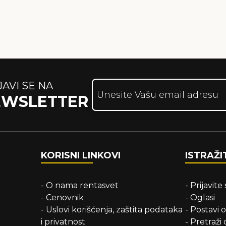
JAVI SE NA
EWSLETTER
KORISNI LINKOVI
ISTRAŽI
-
O nama rentasvet
-
Prijavite 
-
Cenovnik
-
Oglasi
-
Uslovi korišćenja, zaštita podataka
-
Postavi 
i privatnost
-
Pretraži 