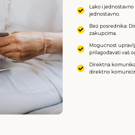
Lako i jednostavno 
jednostavno.
Bez posrednika: Dir
zakupcima.
Mogućnost upravlja
prilagođavati vaš o
Direktna komunika
direktno komunicir