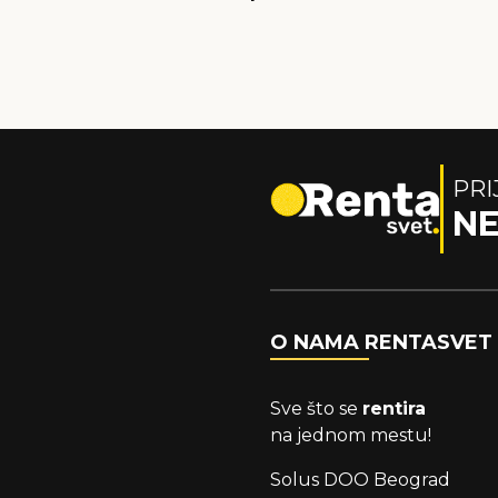
PRI
N
O NAMA RENTASVET
Sve što se
rentira
na jednom mestu!
Solus DOO Beograd