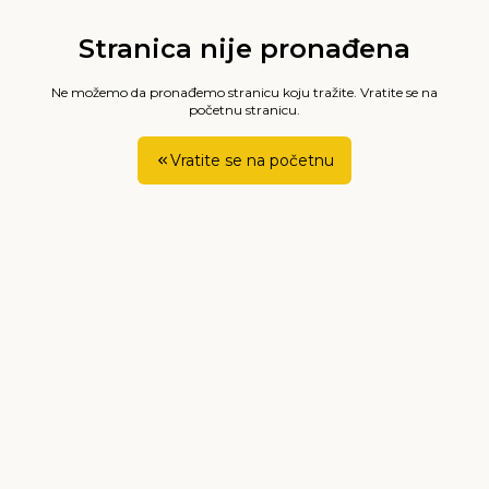
Stranica nije pronađena
Ne možemo da pronađemo stranicu koju tražite. Vratite se na
početnu stranicu.
Vratite se na početnu