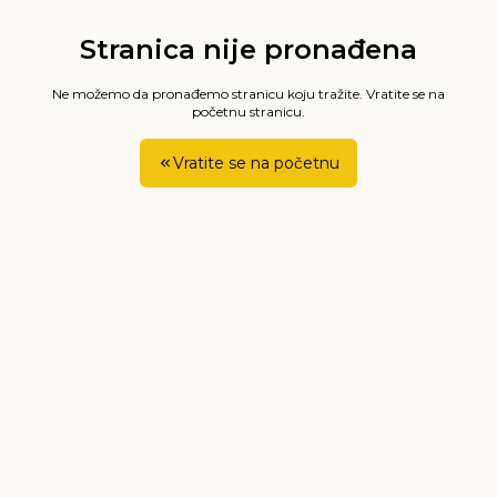
Stranica nije pronađena
Ne možemo da pronađemo stranicu koju tražite. Vratite se na
početnu stranicu.
Vratite se na početnu