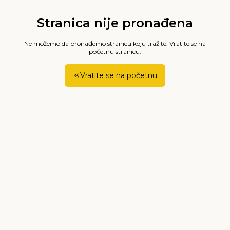
Stranica nije pronađena
Ne možemo da pronađemo stranicu koju tražite. Vratite se na
početnu stranicu.
Vratite se na početnu