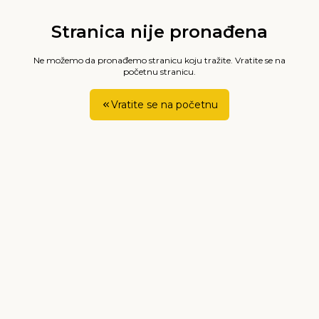
Stranica nije pronađena
Ne možemo da pronađemo stranicu koju tražite. Vratite se na
početnu stranicu.
Vratite se na početnu