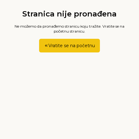
Stranica nije pronađena
Ne možemo da pronađemo stranicu koju tražite. Vratite se na
početnu stranicu.
Vratite se na početnu