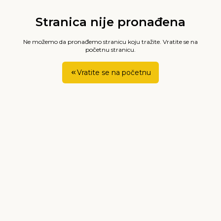
Stranica nije pronađena
Ne možemo da pronađemo stranicu koju tražite. Vratite se na
početnu stranicu.
Vratite se na početnu