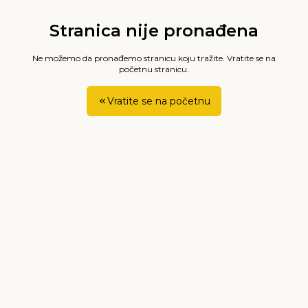
Stranica nije pronađena
Ne možemo da pronađemo stranicu koju tražite. Vratite se na
početnu stranicu.
Vratite se na početnu