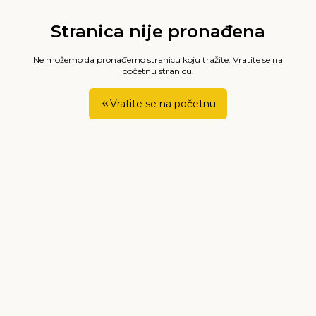
Stranica nije pronađena
Ne možemo da pronađemo stranicu koju tražite. Vratite se na
početnu stranicu.
Vratite se na početnu