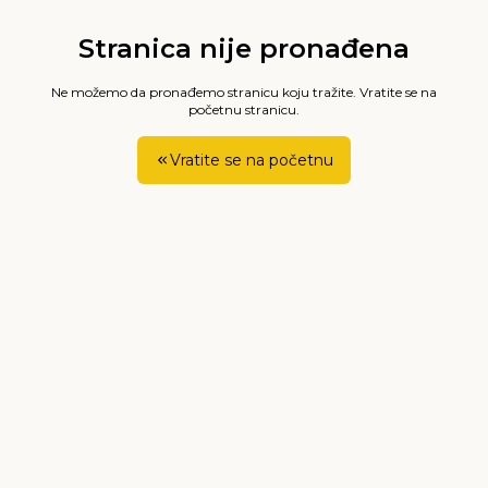
Stranica nije pronađena
Ne možemo da pronađemo stranicu koju tražite. Vratite se na
početnu stranicu.
Vratite se na početnu