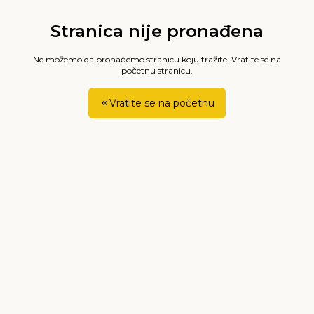
Stranica nije pronađena
Ne možemo da pronađemo stranicu koju tražite. Vratite se na
početnu stranicu.
Vratite se na početnu