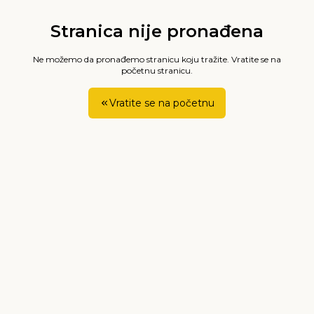
Stranica nije pronađena
Ne možemo da pronađemo stranicu koju tražite. Vratite se na
početnu stranicu.
Vratite se na početnu