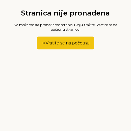
Stranica nije pronađena
Ne možemo da pronađemo stranicu koju tražite. Vratite se na
početnu stranicu.
Vratite se na početnu