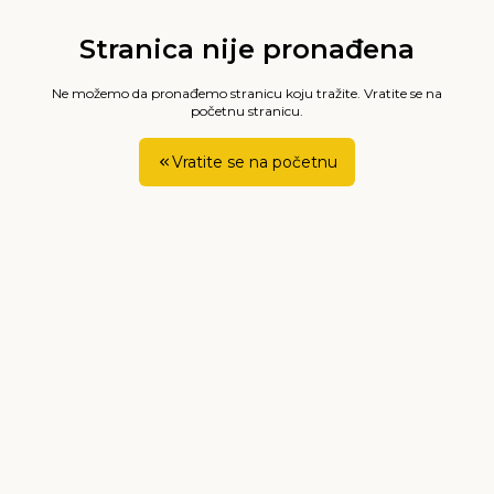
Stranica nije pronađena
Ne možemo da pronađemo stranicu koju tražite. Vratite se na
početnu stranicu.
Vratite se na početnu