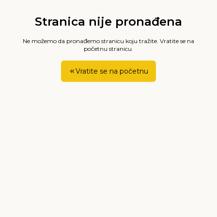
Stranica nije pronađena
Ne možemo da pronađemo stranicu koju tražite. Vratite se na
početnu stranicu.
Vratite se na početnu