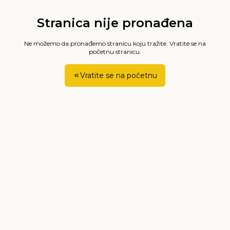
Stranica nije pronađena
Ne možemo da pronađemo stranicu koju tražite. Vratite se na
početnu stranicu.
Vratite se na početnu