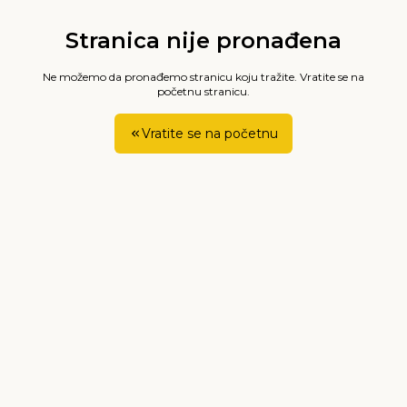
Stranica nije pronađena
Ne možemo da pronađemo stranicu koju tražite. Vratite se na
početnu stranicu.
Vratite se na početnu