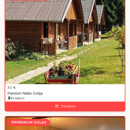
30
€
Pansion Nebo Golija
Kraljevo
Detaljno
PREMIUM OGLAS