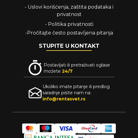
-
Uslovi korišćenja, zaštita podataka i
privatnost
-
Politika privatnosti
-
Pročitajte često postavljena pitanja
STUPITE U KONTAKT
Postavljati ili pretraživati oglase
možete
24/7
Ukoliko imate pitanje ili predlog
saradnje pišite nam na:
info@rentasvet.rs