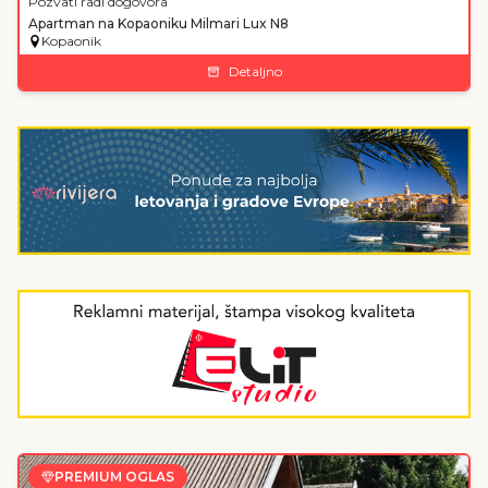
Pozvati radi dogovora
Apartman na Kopaoniku Milmari Lux N8
Kopaonik
Detaljno
PREMIUM OGLAS