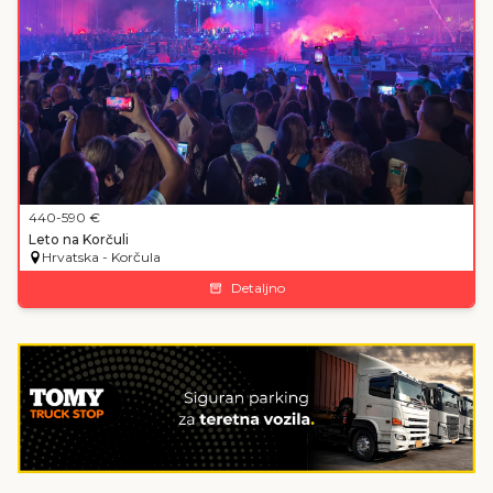
440
-590
€
Leto na Korčuli
Hrvatska - Korčula
Detaljno