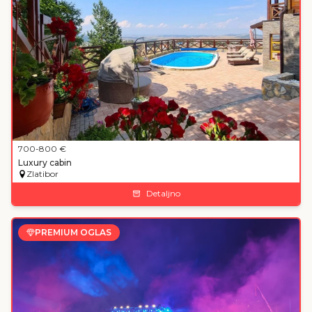
700
-800
€
Luxury cabin
Zlatibor
Detaljno
PREMIUM OGLAS