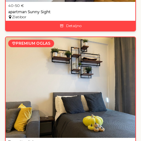
40
-50
€
apartman Sunny Sight
Zlatibor
Detaljno
PREMIUM OGLAS