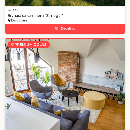
100
€
Brvnara sa kaminom "Zimogor"
Divčibare
Detaljno
PREMIUM OGLAS