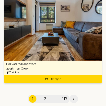
Pozvati radi dogovora
apartman Crown
Zlatibor
Detaljno
...
1
2
117