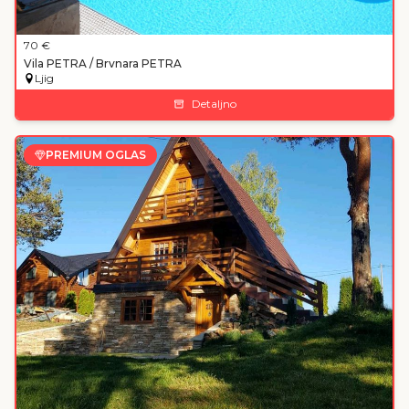
70
€
Vila PETRA / Brvnara PETRA
Ljig
Detaljno
PREMIUM OGLAS