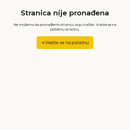
Stranica nije pronađena
Ne možemo da pronađemo stranicu koju tražite. Vratite se na
početnu stranicu.
Vratite se na početnu