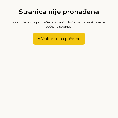
Stranica nije pronađena
Ne možemo da pronađemo stranicu koju tražite. Vratite se na
početnu stranicu.
Vratite se na početnu