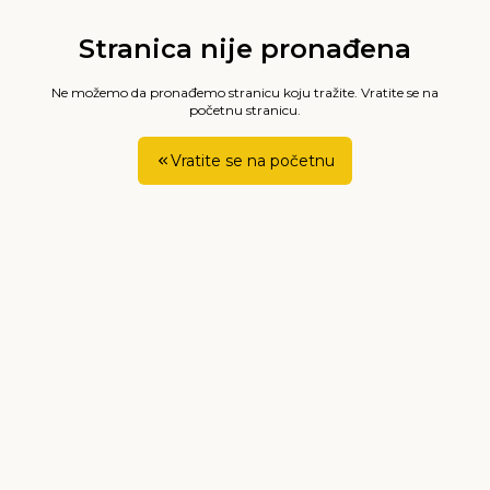
Stranica nije pronađena
Ne možemo da pronađemo stranicu koju tražite. Vratite se na
početnu stranicu.
Vratite se na početnu