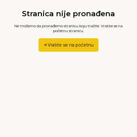
Stranica nije pronađena
Ne možemo da pronađemo stranicu koju tražite. Vratite se na
početnu stranicu.
Vratite se na početnu