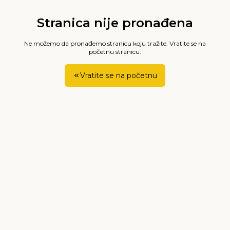
Stranica nije pronađena
Ne možemo da pronađemo stranicu koju tražite. Vratite se na
početnu stranicu.
Vratite se na početnu