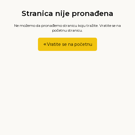
Stranica nije pronađena
Ne možemo da pronađemo stranicu koju tražite. Vratite se na
početnu stranicu.
Vratite se na početnu