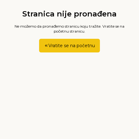
Stranica nije pronađena
Ne možemo da pronađemo stranicu koju tražite. Vratite se na
početnu stranicu.
Vratite se na početnu