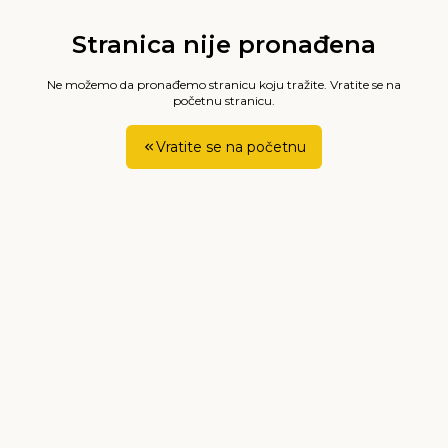
Stranica nije pronađena
Ne možemo da pronađemo stranicu koju tražite. Vratite se na
početnu stranicu.
Vratite se na početnu