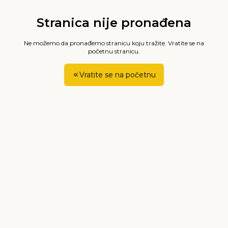
Stranica nije pronađena
Ne možemo da pronađemo stranicu koju tražite. Vratite se na
početnu stranicu.
Vratite se na početnu