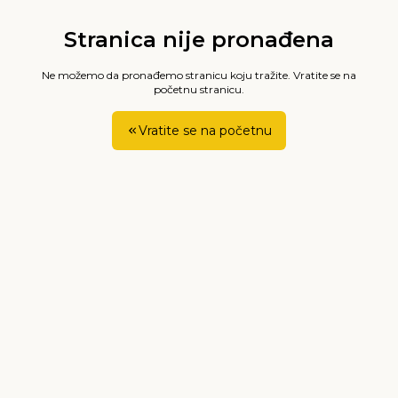
Stranica nije pronađena
Ne možemo da pronađemo stranicu koju tražite. Vratite se na
početnu stranicu.
Vratite se na početnu