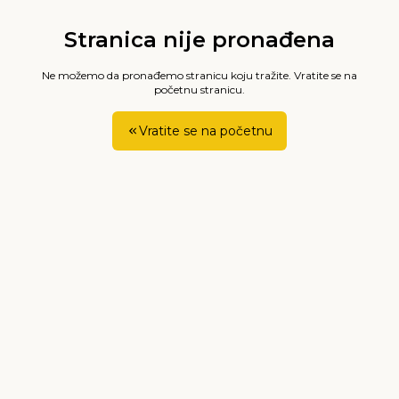
Stranica nije pronađena
Ne možemo da pronađemo stranicu koju tražite. Vratite se na
početnu stranicu.
Vratite se na početnu