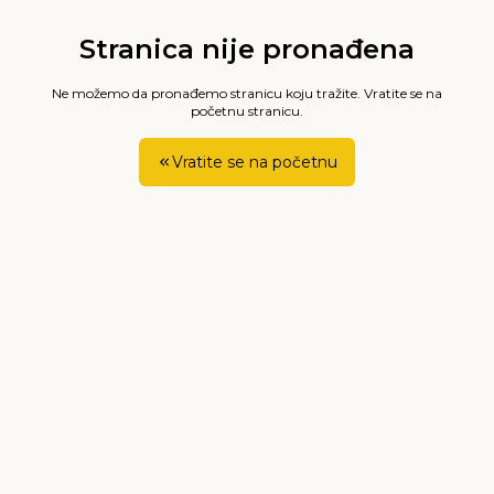
Stranica nije pronađena
Ne možemo da pronađemo stranicu koju tražite. Vratite se na
početnu stranicu.
Vratite se na početnu