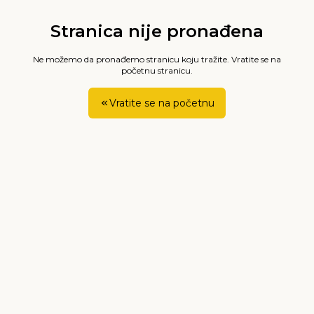
Stranica nije pronađena
Ne možemo da pronađemo stranicu koju tražite. Vratite se na
početnu stranicu.
Vratite se na početnu