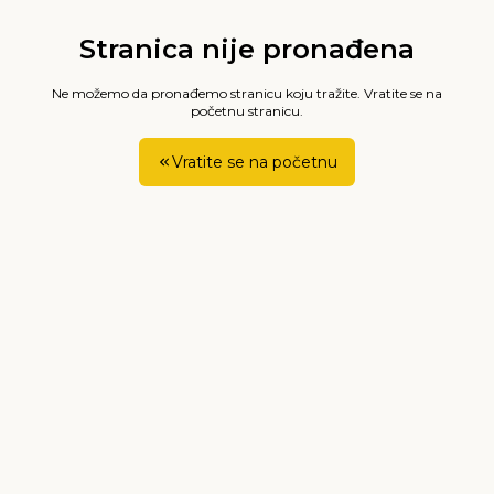
Stranica nije pronađena
Ne možemo da pronađemo stranicu koju tražite. Vratite se na
početnu stranicu.
Vratite se na početnu