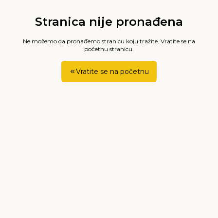
Stranica nije pronađena
Ne možemo da pronađemo stranicu koju tražite. Vratite se na
početnu stranicu.
Vratite se na početnu