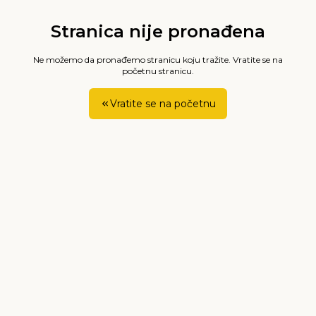
Stranica nije pronađena
Ne možemo da pronađemo stranicu koju tražite. Vratite se na
početnu stranicu.
Vratite se na početnu