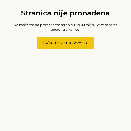
Stranica nije pronađena
Ne možemo da pronađemo stranicu koju tražite. Vratite se na
početnu stranicu.
Vratite se na početnu