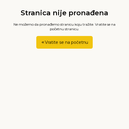
Stranica nije pronađena
Ne možemo da pronađemo stranicu koju tražite. Vratite se na
početnu stranicu.
Vratite se na početnu