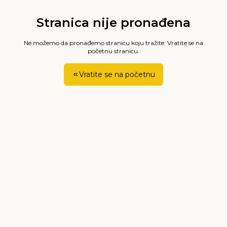
Stranica nije pronađena
Ne možemo da pronađemo stranicu koju tražite. Vratite se na
početnu stranicu.
Vratite se na početnu