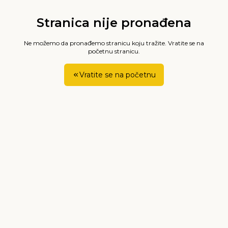
Stranica nije pronađena
Ne možemo da pronađemo stranicu koju tražite. Vratite se na
početnu stranicu.
Vratite se na početnu