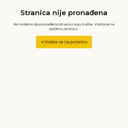
Stranica nije pronađena
Ne možemo da pronađemo stranicu koju tražite. Vratite se na
početnu stranicu.
Vratite se na početnu