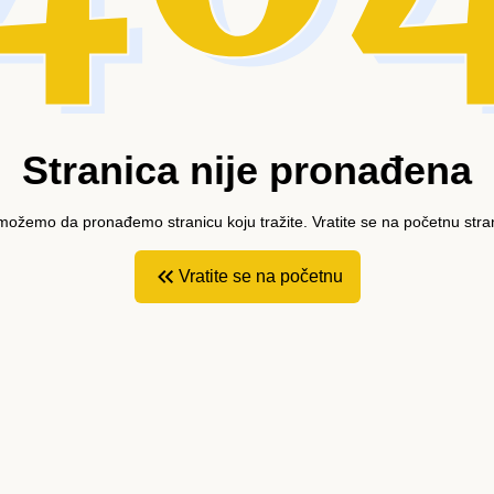
Stranica nije pronađena
ožemo da pronađemo stranicu koju tražite. Vratite se na početnu stra
Vratite se na početnu