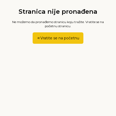
Stranica nije pronađena
Ne možemo da pronađemo stranicu koju tražite. Vratite se na
početnu stranicu.
Vratite se na početnu