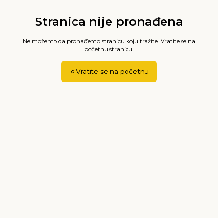
Stranica nije pronađena
Ne možemo da pronađemo stranicu koju tražite. Vratite se na
početnu stranicu.
Vratite se na početnu