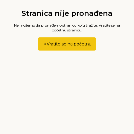
Stranica nije pronađena
Ne možemo da pronađemo stranicu koju tražite. Vratite se na
početnu stranicu.
Vratite se na početnu