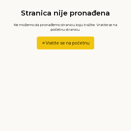
Stranica nije pronađena
Ne možemo da pronađemo stranicu koju tražite. Vratite se na
početnu stranicu.
Vratite se na početnu