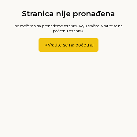
Stranica nije pronađena
Ne možemo da pronađemo stranicu koju tražite. Vratite se na
početnu stranicu.
Vratite se na početnu