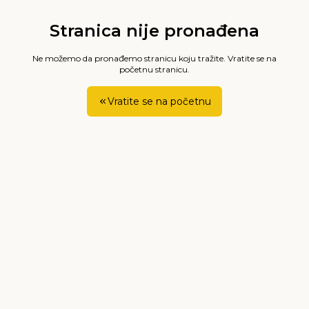
Stranica nije pronađena
Ne možemo da pronađemo stranicu koju tražite. Vratite se na
početnu stranicu.
Vratite se na početnu