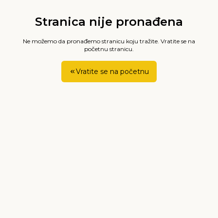
Stranica nije pronađena
Ne možemo da pronađemo stranicu koju tražite. Vratite se na
početnu stranicu.
Vratite se na početnu